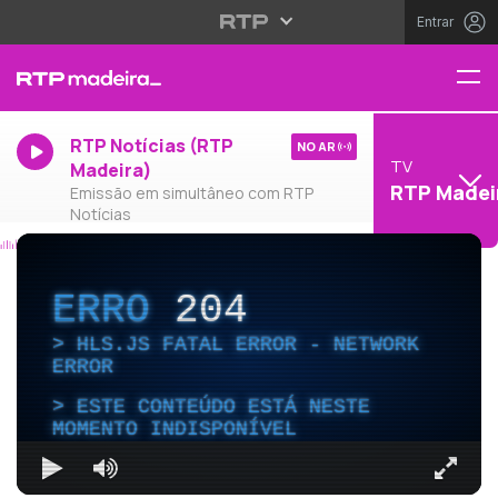
Entrar
RTP Notícias (RTP
NO AR
TV
Madeira)
RTP Madei
Emissão em simultâneo com RTP
Notícias
ERRO
204
HLS.JS FATAL ERROR - NETWORK
ERROR
ESTE CONTEÚDO ESTÁ NESTE
MOMENTO INDISPONÍVEL