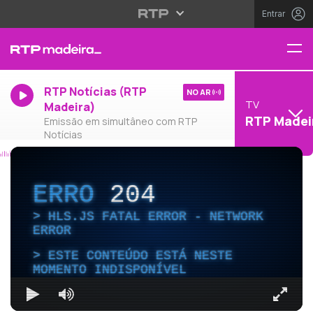
Entrar
RTP Notícias (RTP
NO AR
TV
Madeira)
RTP Madei
Emissão em simultâneo com RTP
Notícias
ERRO
204
HLS.JS FATAL ERROR - NETWORK
ERROR
ESTE CONTEÚDO ESTÁ NESTE
MOMENTO INDISPONÍVEL