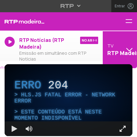
Entrar
RTP Notícias (RTP
NO AR
TV
Madeira)
RTP Madei
Emissão em simultâneo com RTP
Notícias
ERRO
204
HLS.JS FATAL ERROR - NETWORK
ERROR
ESTE CONTEÚDO ESTÁ NESTE
MOMENTO INDISPONÍVEL