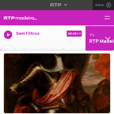
Entrar
Sem Filtros
NO AR
TV
RTP Madei