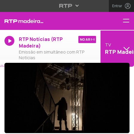
Entrar
RTP Notícias (RTP
NO AR
TV
Madeira)
RTP Madei
Emissão em simultâneo com RTP
Notícias