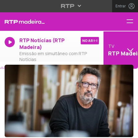
Entrar
RTP Notícias (RTP
NO AR
TV
Madeira)
RTP Madei
Emissão em simultâneo com RTP
Notícias