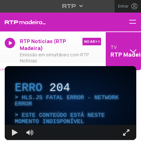
Entrar
RTP Notícias (RTP
NO AR
TV
Madeira)
RTP Madei
Emissão em simultâneo com RTP
Notícias
ERRO
204
HLS.JS FATAL ERROR - NETWORK
ERROR
ESTE CONTEÚDO ESTÁ NESTE
MOMENTO INDISPONÍVEL