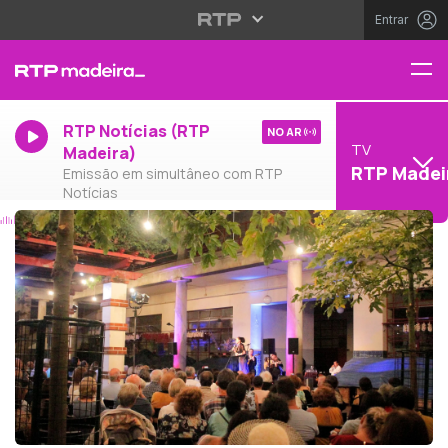
Entrar
RTP Notícias (RTP
NO AR
TV
Madeira)
RTP Madei
Emissão em simultâneo com RTP
Notícias