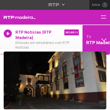
Entrar
RTP Notícias (RTP
NO AR
TV
Madeira)
RTP Madei
Emissão em simultâneo com RTP
Notícias