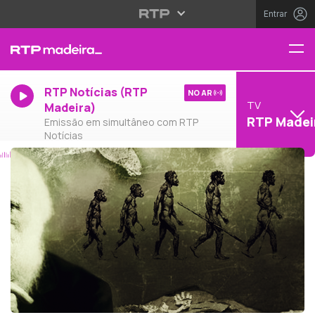
Entrar
RTP Notícias (RTP
NO AR
TV
Madeira)
RTP Madei
Emissão em simultâneo com RTP
Notícias