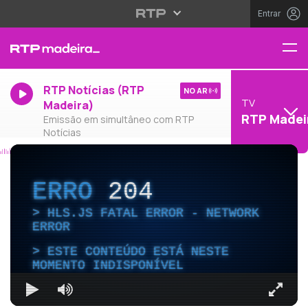
Entrar
RTP Notícias (RTP
NO AR
TV
Madeira)
RTP Madei
Emissão em simultâneo com RTP
Notícias
ERRO
204
HLS.JS FATAL ERROR - NETWORK
ERROR
ESTE CONTEÚDO ESTÁ NESTE
MOMENTO INDISPONÍVEL