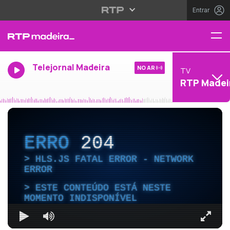
Entrar
Telejornal Madeira
NO AR
TV
RTP Madei
ERRO
204
HLS.JS FATAL ERROR - NETWORK
ERROR
ESTE CONTEÚDO ESTÁ NESTE
MOMENTO INDISPONÍVEL