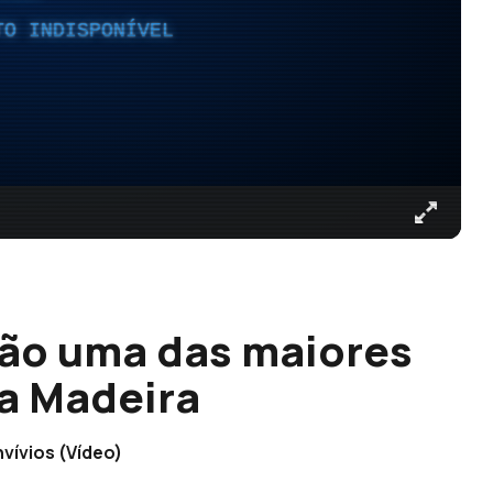
TO INDISPONÍVEL
são uma das maiores
na Madeira
vívios (Vídeo)