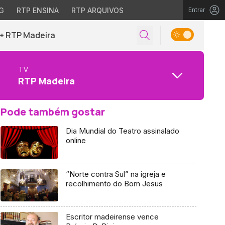
G
RTP ENSINA
RTP ARQUIVOS
Entrar
+ RTP Madeira
TV
RTP Madeira
Pode também gostar
Dia Mundial do Teatro assinalado
online
“Norte contra Sul” na igreja e
recolhimento do Bom Jesus
Escritor madeirense vence