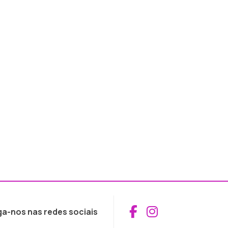
Aceder ao Fac
Aceder ao I
ga-nos nas redes sociais