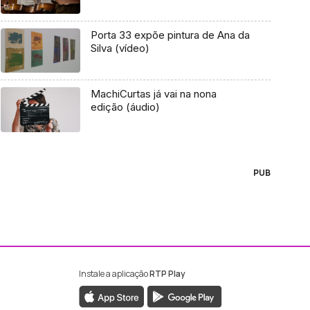
Porta 33 expõe pintura de Ana da
Silva (vídeo)
MachiCurtas já vai na nona
edição (áudio)
PUB
Instale a aplicação
RTP Play
ebook da RTP Madeira
nstagram da RTP Madeira