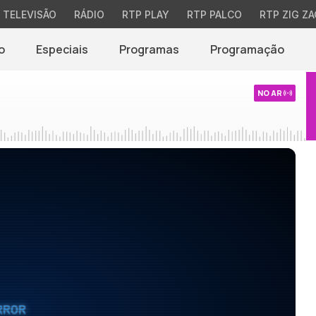
TELEVISÃO
RÁDIO
RTP PLAY
RTP PALCO
RTP ZIG ZA
o
Especiais
Programas
Programação
NO AR
RROR