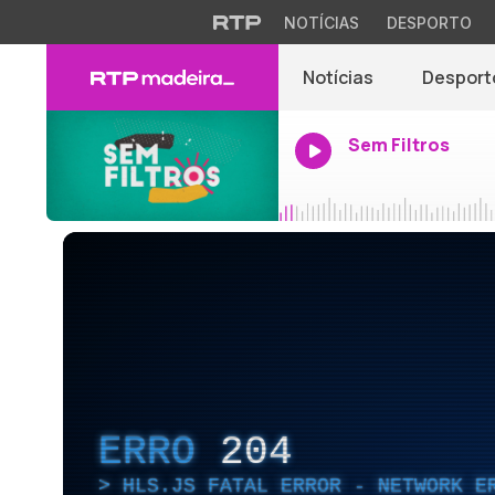
NOTÍCIAS
DESPORTO
Notícias
Desport
Sem Filtros
ERRO
204
HLS.JS FATAL ERROR - NETWORK E