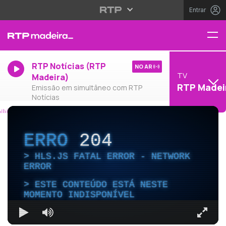
Entrar
RTP Notícias (RTP
NO AR
TV
Madeira)
RTP Madei
Emissão em simultâneo com RTP
Notícias
ERRO
204
HLS.JS FATAL ERROR - NETWORK
ERROR
ESTE CONTEÚDO ESTÁ NESTE
MOMENTO INDISPONÍVEL