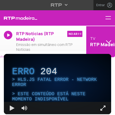
Entrar
RTP Notícias (RTP
NO AR
TV
Madeira)
RTP Madei
Emissão em simultâneo com RTP
Notícias
ERRO
204
HLS.JS FATAL ERROR - NETWORK
ERROR
ESTE CONTEÚDO ESTÁ NESTE
MOMENTO INDISPONÍVEL