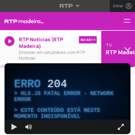
Entrar
RTP Notícias (RTP
NO AR
TV
Madeira)
RTP Madei
Emissão em simultâneo com RTP
Notícias
ERRO
204
HLS.JS FATAL ERROR - NETWORK
ERROR
ESTE CONTEÚDO ESTÁ NESTE
MOMENTO INDISPONÍVEL