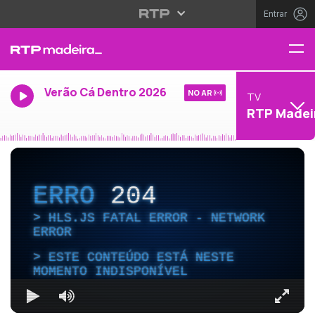
Entrar
Verão Cá Dentro 2026
NO AR
TV
RTP Madei
ERRO
204
HLS.JS FATAL ERROR - NETWORK
ERROR
ESTE CONTEÚDO ESTÁ NESTE
MOMENTO INDISPONÍVEL