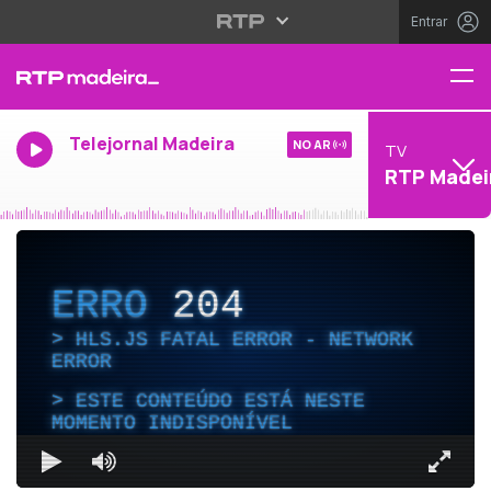
Entrar
Telejornal Madeira
NO AR
TV
RTP Madei
ERRO
204
HLS.JS FATAL ERROR - NETWORK
ERROR
ESTE CONTEÚDO ESTÁ NESTE
MOMENTO INDISPONÍVEL