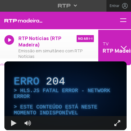
Entrar
RTP Notícias (RTP
NO AR
TV
Madeira)
RTP Madei
Emissão em simultâneo com RTP
Notícias
ERRO
204
HLS.JS FATAL ERROR - NETWORK
ERROR
ESTE CONTEÚDO ESTÁ NESTE
MOMENTO INDISPONÍVEL