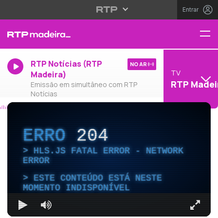
Entrar
RTP Notícias (RTP
NO AR
TV
Madeira)
RTP Madei
Emissão em simultâneo com RTP
Notícias
ERRO
204
HLS.JS FATAL ERROR - NETWORK
ERROR
ESTE CONTEÚDO ESTÁ NESTE
MOMENTO INDISPONÍVEL