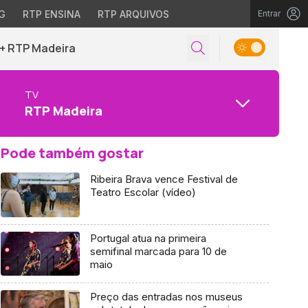
G
RTP ENSINA
RTP ARQUIVOS
Entrar
+ RTP Madeira
TV
RTP Madeira
Pode também gostar
Ribeira Brava vence Festival de
Teatro Escolar (vídeo)
Portugal atua na primeira
semifinal marcada para 10 de
maio
Preço das entradas nos museus