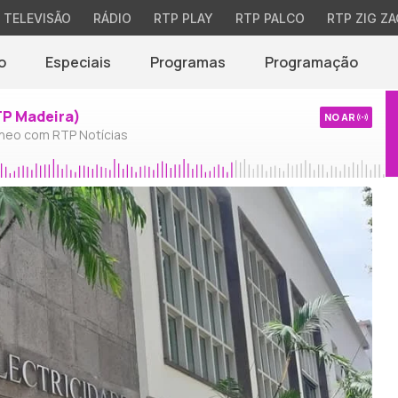
TELEVISÃO
RÁDIO
RTP PLAY
RTP PALCO
RTP ZIG ZA
o
Especiais
Programas
Programação
TP Madeira)
NO AR
neo com RTP Notícias