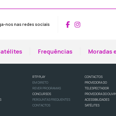
Aceder ao Fac
Aceder ao I
ga-nos nas redes sociais
atélites
Frequências
Moradas e
RTP PLAY
CONTACTOS
EM DIRETO
PROVEDORA DO
REVER PROGRAMAS
TELESPECTADOR
CONCURSOS
PROVEDORA DO OUVI
S
PERGUNTAS FREQUENTES
ACESSIBILIDADES
CONTACTOS
SATÉLITES