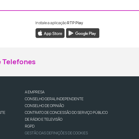
Instale a aplicação
RTP Play
ebook da RTP Madeira
nstagram da RTP Madeira
 Telefones
A EMPRESA
CONSELHO GERAL INDEPENDENTE
CONSELHO DE OPINIÃO
NTE
CONTRATO DE CONCESSÃO DO SERVIÇO PÚBLICO
DE RÁDIO E TELEVISÃO
RGPD
GESTÃO DAS DEFINIÇÕES DE COOKIES