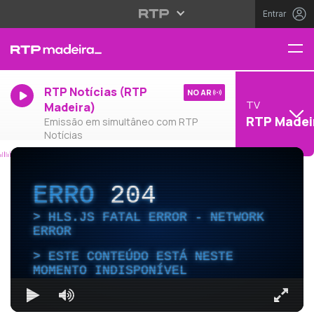
Entrar
RTP Notícias (RTP
NO AR
TV
Madeira)
RTP Madei
Emissão em simultâneo com RTP
Notícias
ERRO
204
HLS.JS FATAL ERROR - NETWORK
ERROR
ESTE CONTEÚDO ESTÁ NESTE
MOMENTO INDISPONÍVEL