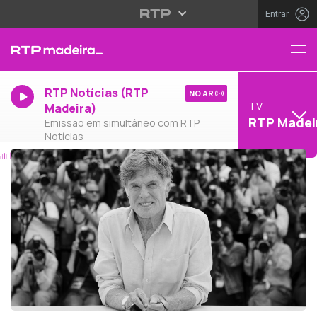
Entrar
RTP Notícias (RTP
NO AR
TV
Madeira)
RTP Madei
Emissão em simultâneo com RTP
Notícias