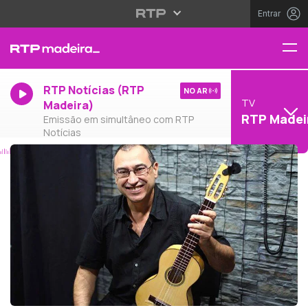
Entrar
RTP Notícias (RTP
NO AR
TV
Madeira)
RTP Madei
Emissão em simultâneo com RTP
Notícias