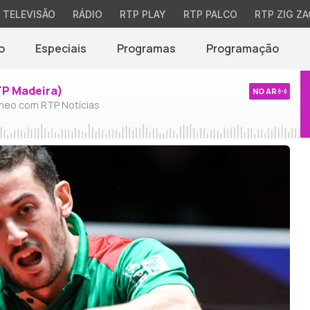
TELEVISÃO
RÁDIO
RTP PLAY
RTP PALCO
RTP ZIG ZA
o
Especiais
Programas
Programação
TP Madeira)
NO AR
neo com RTP Notícias