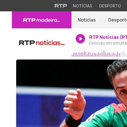
NOTÍCIAS
DESPORTO
Notícias
Desport
RTP Notícias (R
Emissão em simultâ