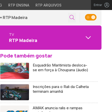
G
RTP ENSINA
RTP ARQUIVOS
Entrar
+ RTP Madeira
TV
RTP Madeira
Pode também gostar
Esquadrão Maritimista desloca-
se em força à Choupana (áudio)
Inscrições para o Rali da Calheta
terminam amanhã
AMAK anuncia ralis e rampas