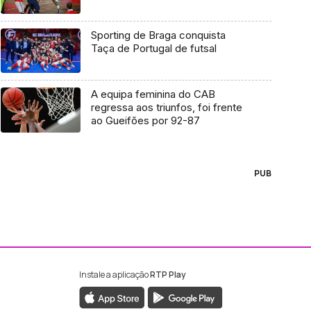
Sporting de Braga conquista
Taça de Portugal de futsal
A equipa feminina do CAB
regressa aos triunfos, foi frente
ao Gueifões por 92-87
PUB
Instale a aplicação
RTP Play
ebook da RTP Madeira
nstagram da RTP Madeira