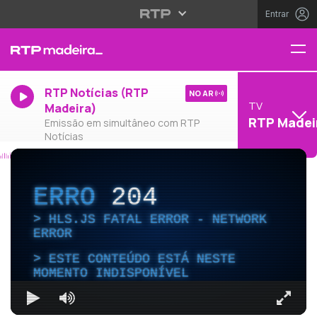
Entrar
RTP Notícias (RTP
NO AR
TV
Madeira)
RTP Madei
Emissão em simultâneo com RTP
Notícias
ERRO
204
HLS.JS FATAL ERROR - NETWORK
ERROR
ESTE CONTEÚDO ESTÁ NESTE
MOMENTO INDISPONÍVEL