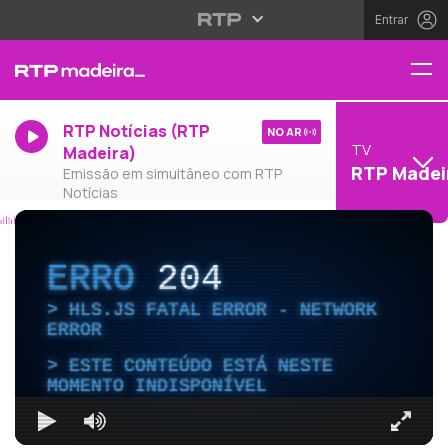
Entrar
RTP Notícias (RTP
NO AR
TV
Madeira)
RTP Madei
Emissão em simultâneo com RTP
Notícias
ERRO
204
HLS.JS FATAL ERROR - NETWORK
ERROR
ESTE CONTEÚDO ESTÁ NESTE
MOMENTO INDISPONÍVEL