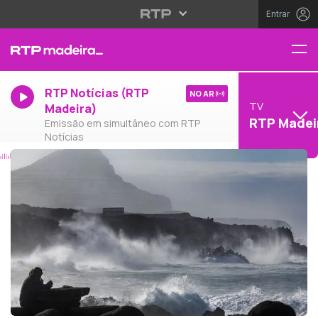
Entrar
RTP Notícias (RTP
NO AR
TV
Madeira)
RTP Madei
Emissão em simultâneo com RTP
Notícias