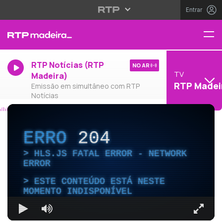
Entrar
RTP Notícias (RTP
NO AR
TV
Madeira)
RTP Madei
Emissão em simultâneo com RTP
Notícias
ERRO
204
HLS.JS FATAL ERROR - NETWORK
ERROR
ESTE CONTEÚDO ESTÁ NESTE
MOMENTO INDISPONÍVEL