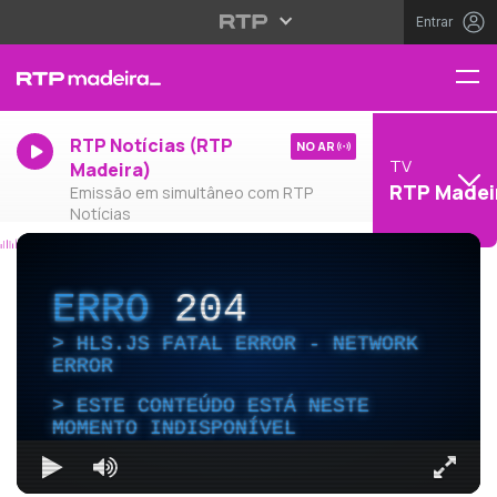
Entrar
RTP Notícias (RTP
NO AR
TV
Madeira)
RTP Madei
Emissão em simultâneo com RTP
Notícias
ERRO
204
HLS.JS FATAL ERROR - NETWORK
ERROR
ESTE CONTEÚDO ESTÁ NESTE
MOMENTO INDISPONÍVEL