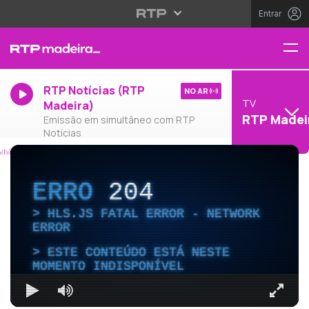
Entrar
RTP Notícias (RTP
NO AR
TV
Madeira)
RTP Madei
Emissão em simultâneo com RTP
Notícias
ERRO
204
HLS.JS FATAL ERROR - NETWORK
ERROR
ESTE CONTEÚDO ESTÁ NESTE
MOMENTO INDISPONÍVEL