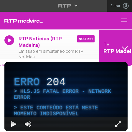
Entrar
RTP Notícias (RTP
NO AR
TV
Madeira)
RTP Madei
Emissão em simultâneo com RTP
Notícias
ERRO
204
HLS.JS FATAL ERROR - NETWORK
ERROR
ESTE CONTEÚDO ESTÁ NESTE
MOMENTO INDISPONÍVEL