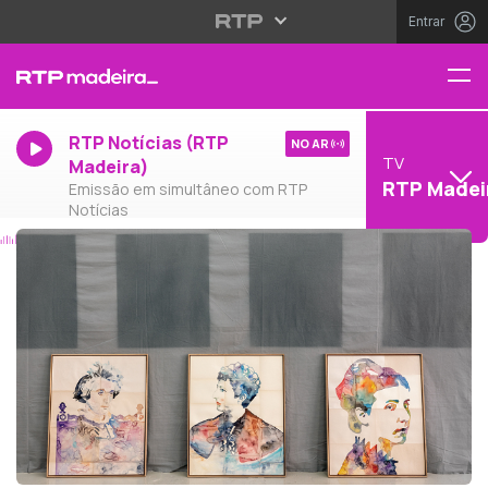
Entrar
RTP Notícias (RTP
NO AR
TV
Madeira)
RTP Madei
Emissão em simultâneo com RTP
Notícias