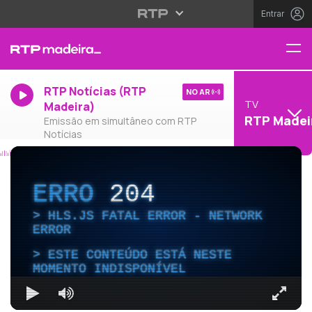
Entrar
RTP Notícias (RTP
NO AR
TV
Madeira)
RTP Madei
Emissão em simultâneo com RTP
Notícias
ERRO
204
HLS.JS FATAL ERROR - NETWORK
ERROR
ESTE CONTEÚDO ESTÁ NESTE
MOMENTO INDISPONÍVEL