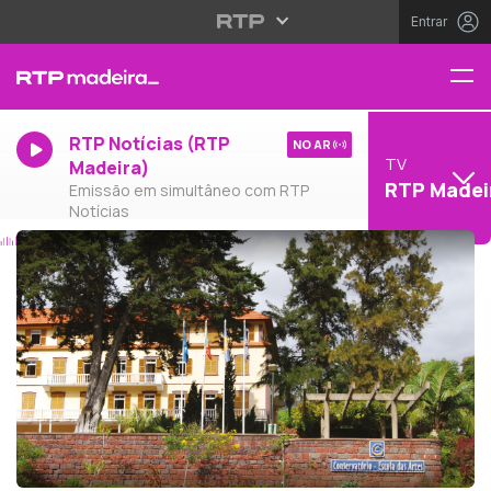
Entrar
RTP Notícias (RTP
NO AR
TV
Madeira)
RTP Madei
Emissão em simultâneo com RTP
Notícias