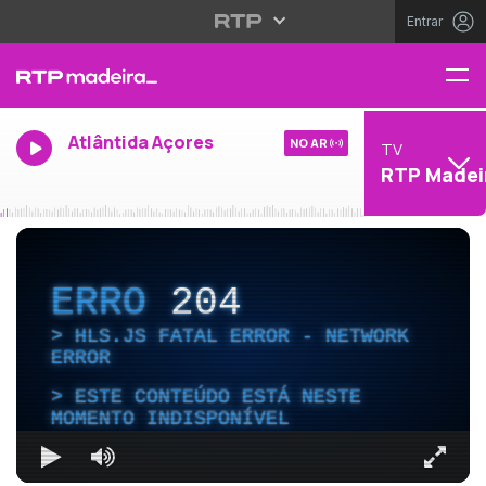
Entrar
Atlântida Açores
NO AR
TV
RTP Madei
ERRO
204
HLS.JS FATAL ERROR - NETWORK
ERROR
ESTE CONTEÚDO ESTÁ NESTE
MOMENTO INDISPONÍVEL