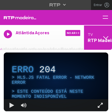
Entrar
Atlântida Açores
NO AR
TV
RTP Madei
ERRO
204
HLS.JS FATAL ERROR - NETWORK
ERROR
ESTE CONTEÚDO ESTÁ NESTE
MOMENTO INDISPONÍVEL