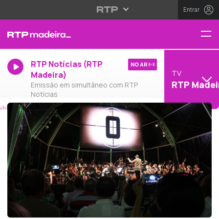
Entrar
RTP Notícias (RTP
NO AR
TV
Madeira)
RTP Madei
Emissão em simultâneo com RTP
Notícias