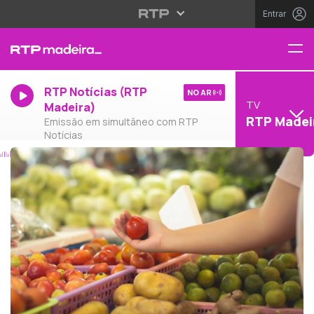
Entrar
RTP Notícias (RTP
NO AR
TV
Madeira)
RTP Madei
Emissão em simultâneo com RTP
Notícias