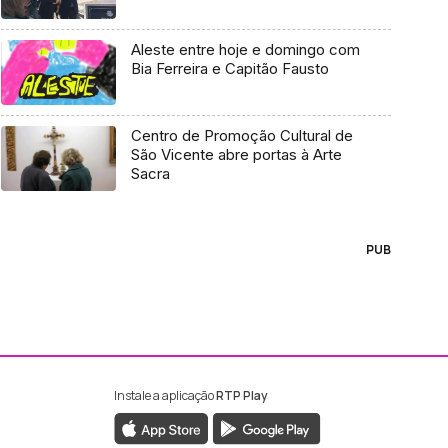
Aleste entre hoje e domingo com
Bia Ferreira e Capitão Fausto
Centro de Promoção Cultural de
São Vicente abre portas à Arte
Sacra
PUB
Instale a aplicação
RTP Play
ebook da RTP Madeira
nstagram da RTP Madeira