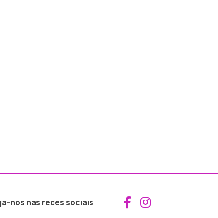
Aceder ao Fac
Aceder ao I
ga-nos nas redes sociais