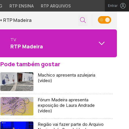
G
RTP ENSINA
RTP ARQUIVOS
Entrar
+ RTP Madeira
TV
RTP Madeira
Pode também gostar
Machico apresenta azulejaria
(vídeo)
Fórum Madeira apresenta
exposição de Laura Andrade
(vídeo)
Região vai fazer parte do Arquivo