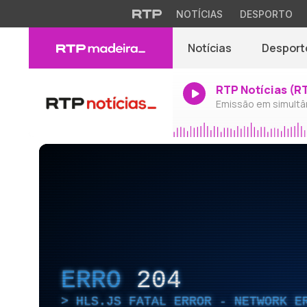
NOTÍCIAS
DESPORTO
Notícias
Desport
RTP Notícias (R
Emissão em simultâ
ERRO
204
HLS.JS FATAL ERROR - NETWORK E