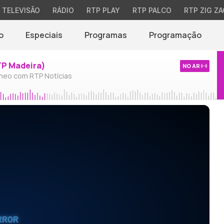
TELEVISÃO
RÁDIO
RTP PLAY
RTP PALCO
RTP ZIG ZA
o
Especiais
Programas
Programação
TP Madeira)
NO AR
neo com RTP Notícias
RROR