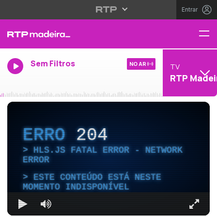
Entrar
Sem Filtros
NO AR
TV
RTP Madei
ERRO
204
HLS.JS FATAL ERROR - NETWORK
ERROR
ESTE CONTEÚDO ESTÁ NESTE
MOMENTO INDISPONÍVEL