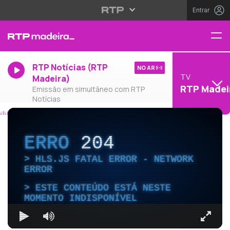
Entrar
RTP Notícias (RTP
NO AR
TV
Madeira)
RTP Madei
Emissão em simultâneo com RTP
Notícias
ERRO
204
HLS.JS FATAL ERROR - NETWORK
ERROR
ESTE CONTEÚDO ESTÁ NESTE
MOMENTO INDISPONÍVEL