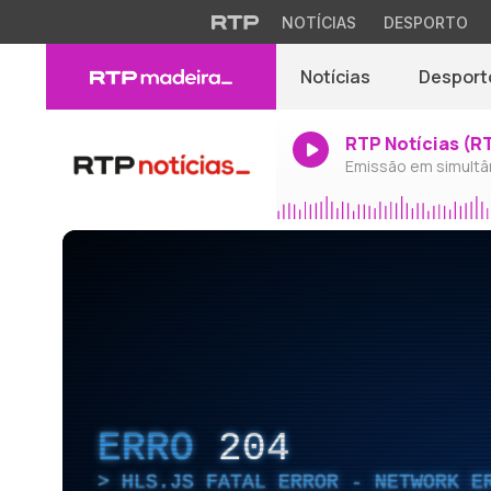
NOTÍCIAS
DESPORTO
Notícias
Desport
RTP Notícias (R
Emissão em simultâ
ERRO
204
HLS.JS FATAL ERROR - NETWORK E