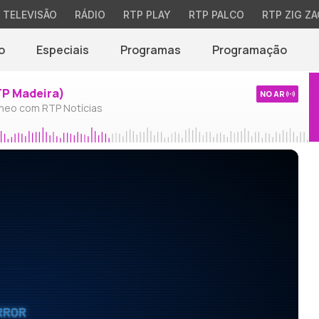
TELEVISÃO
RÁDIO
RTP PLAY
RTP PALCO
RTP ZIG ZA
o
Especiais
Programas
Programação
TP Madeira)
NO AR
neo com RTP Notícias
RROR