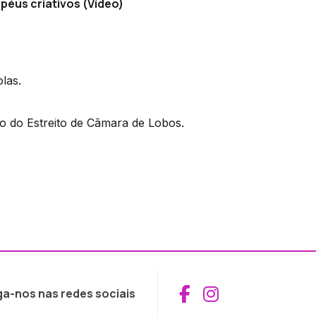
péus criativos (Vídeo)
las.
o do Estreito de Câmara de Lobos.
Aceder ao Fac
Aceder ao I
ga-nos nas redes sociais