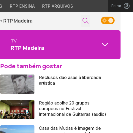
G
RTP ENSINA
RTP ARQUIVOS
Entrar
+ RTP Madeira
TV
RTP Madeira
Pode também gostar
Reclusos dão asas à liberdade
artística
Região acolhe 20 grupos
europeus no Festival
Internacional de Guitarras (áudio)
Casa das Mudas é imagem de