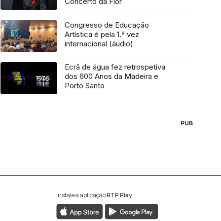
Concerto da Flor
Congresso de Educação
Artística é pela 1.ª vez
internacional (áudio)
Ecrã de água fez retrospetiva
dos 600 Anos da Madeira e
Porto Santo
PUB
Instale a aplicação
RTP Play
ebook da RTP Madeira
nstagram da RTP Madeira