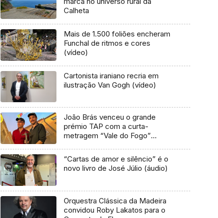
marca no universo rural da
Calheta
Mais de 1.500 foliões encheram
Funchal de ritmos e cores
(vídeo)
Cartonista iraniano recria em
ilustração Van Gogh (vídeo)
João Brás venceu o grande
prémio TAP com a curta-
metragem “Vale do Fogo”
(áudio)
“Cartas de amor e silêncio” é o
novo livro de José Júlio (áudio)
Orquestra Clássica da Madeira
convidou Roby Lakatos para o