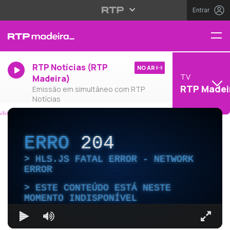
Entrar
RTP Notícias (RTP
NO AR
TV
Madeira)
RTP Madei
Emissão em simultâneo com RTP
Notícias
ERRO
204
HLS.JS FATAL ERROR - NETWORK
ERROR
ESTE CONTEÚDO ESTÁ NESTE
MOMENTO INDISPONÍVEL