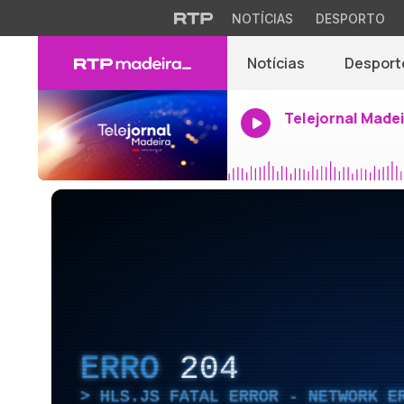
NOTÍCIAS
DESPORTO
Notícias
Desport
Telejornal Made
ERRO
204
HLS.JS FATAL ERROR - NETWORK E