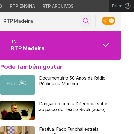
G
RTP ENSINA
RTP ARQUIVOS
Entrar
+ RTP Madeira
TV
RTP Madeira
Pode também gostar
Documentário 50 Anos da Rádio
Pública na Madeira
Dançando com a Diferença sobe
ao palco do Teatro Rivoli (áudio)
Festival Fado Funchal estreia