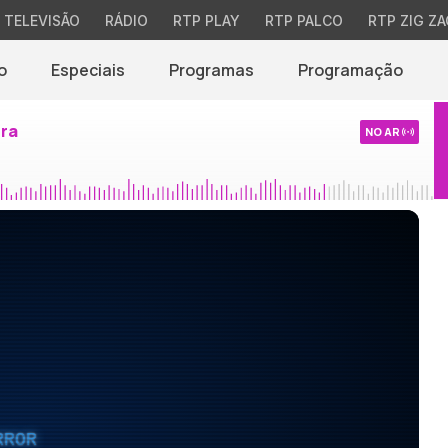
TELEVISÃO
RÁDIO
RTP PLAY
RTP PALCO
RTP ZIG ZA
o
Especiais
Programas
Programação
ira
NO AR
RROR