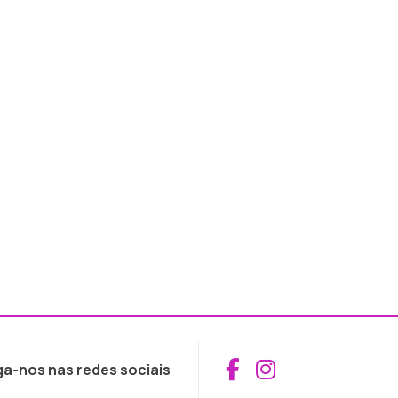
Aceder ao Fac
Aceder ao I
ga-nos nas redes sociais