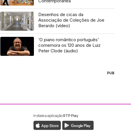
Contemporânea
Desenhos de cicas da
Associação de Coleções de Joe
Berardo (vídeo)
‘O piano romântico português’
comemora os 120 anos de Luiz
Peter Clode (áudio)
PUB
Instale a aplicação
RTP Play
ebook da RTP Madeira
nstagram da RTP Madeira