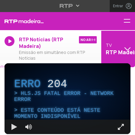
Entrar
RTP Notícias (RTP
NO AR
TV
Madeira)
RTP Madei
Emissão em simultâneo com RTP
Notícias
ERRO
204
HLS.JS FATAL ERROR - NETWORK
ERROR
ESTE CONTEÚDO ESTÁ NESTE
MOMENTO INDISPONÍVEL