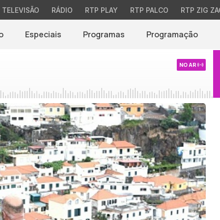
TELEVISÃO
RÁDIO
RTP PLAY
RTP PALCO
RTP ZIG ZA
o
Especiais
Programas
Programação
NO AR