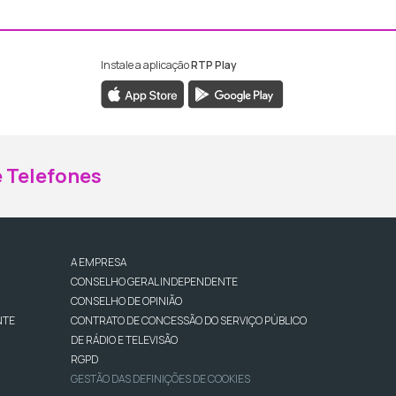
Instale a aplicação
RTP Play
ebook da RTP Madeira
nstagram da RTP Madeira
 Telefones
A EMPRESA
CONSELHO GERAL INDEPENDENTE
CONSELHO DE OPINIÃO
NTE
CONTRATO DE CONCESSÃO DO SERVIÇO PÚBLICO
DE RÁDIO E TELEVISÃO
RGPD
GESTÃO DAS DEFINIÇÕES DE COOKIES