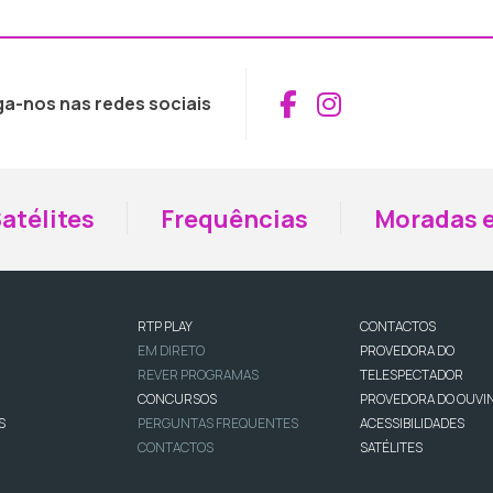
Aceder ao Fac
Aceder ao I
ga-nos nas redes sociais
atélites
Frequências
Moradas e
RTP PLAY
CONTACTOS
EM DIRETO
PROVEDORA DO
REVER PROGRAMAS
TELESPECTADOR
CONCURSOS
PROVEDORA DO OUVI
S
PERGUNTAS FREQUENTES
ACESSIBILIDADES
CONTACTOS
SATÉLITES