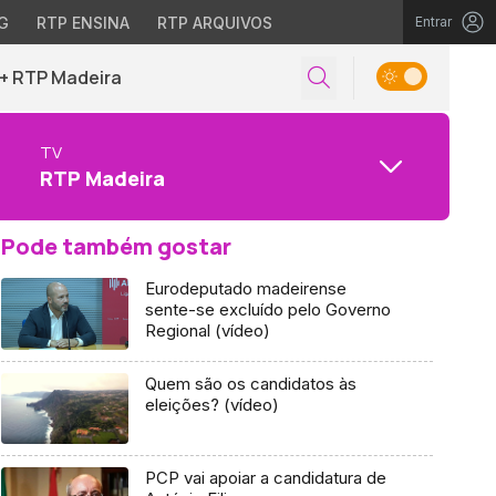
G
RTP ENSINA
RTP ARQUIVOS
Entrar
+ RTP Madeira
TV
RTP Madeira
Pode também gostar
Eurodeputado madeirense
sente-se excluído pelo Governo
Regional (vídeo)
Quem são os candidatos às
eleições? (vídeo)
PCP vai apoiar a candidatura de