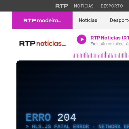
NOTÍCIAS
DESPORTO
Notícias
Desport
RTP Notícias (R
Emissão em simultâ
ERRO
204
HLS.JS FATAL ERROR - NETWORK E