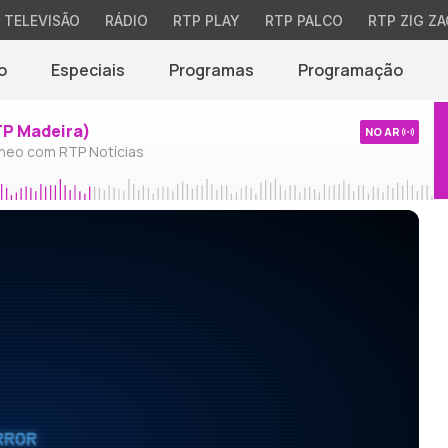
TELEVISÃO
RÁDIO
RTP PLAY
RTP PALCO
RTP ZIG ZA
o
Especiais
Programas
Programação
TP Madeira)
NO AR
neo com RTP Notícias
RROR