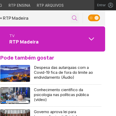
G
RTP ENSINA
RTP ARQUIVOS
Entrar
+ RTP Madeira
TV
RTP Madeira
Pode também gostar
Despesa das autarquias com a
Covid-19 fica de fora do limite ao
endividamento (Áudio)
Conhecimento científico da
psicologia nas políticas pública
(vídeo)
Governo aprova lei para