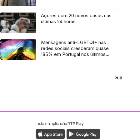
Açores com 20 novos casos nas
últimas 24 horas
Mensagens anti-LGBTQI+ nas
redes sociais cresceram quase
185% em Portugal nos últimos
quatro anos
PUB
Instale a aplicação
RTP Play
ebook da RTP Madeira
nstagram da RTP Madeira