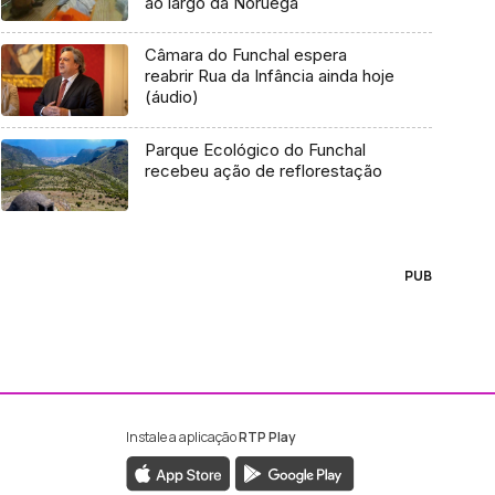
ao largo da Noruega
Câmara do Funchal espera
reabrir Rua da Infância ainda hoje
(áudio)
Parque Ecológico do Funchal
recebeu ação de reflorestação
PUB
Instale a aplicação
RTP Play
ebook da RTP Madeira
nstagram da RTP Madeira