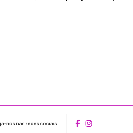
Aceder ao Fac
Aceder ao I
ga-nos nas redes sociais