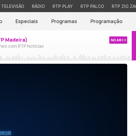
TELEVISÃO
RÁDIO
RTP PLAY
RTP PALCO
RTP ZIG ZA
o
Especiais
Programas
Programação
TP Madeira)
NO AR
neo com RTP Notícias
RROR