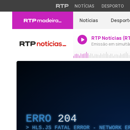
NOTÍCIAS
DESPORTO
Notícias
Desport
RTP Notícias (R
Emissão em simultâ
ERRO
204
HLS.JS FATAL ERROR - NETWORK E