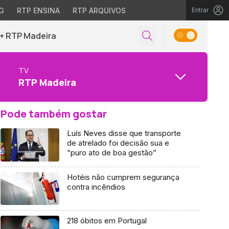
G
RTP ENSINA
RTP ARQUIVOS
Entrar
+ RTP Madeira
TV
RTP Madeira
Pode também gostar
Luís Neves disse que transporte
de atrelado foi decisão sua e
“puro ato de boa gestão”
Hotéis não cumprem segurança
contra incêndios
218 óbitos em Portugal