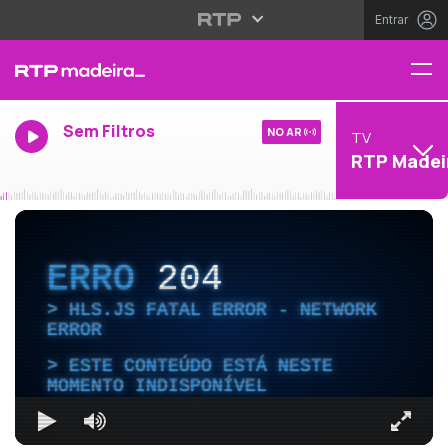
Entrar
Sem Filtros
NO AR
TV
RTP Madei
ERRO
204
HLS.JS FATAL ERROR - NETWORK
ERROR
ESTE CONTEÚDO ESTÁ NESTE
MOMENTO INDISPONÍVEL